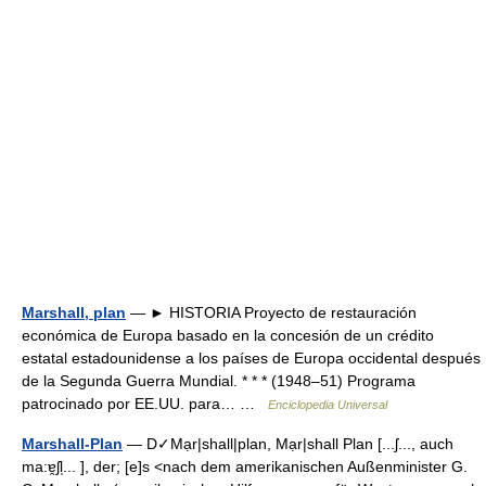
Marshall, plan
— ► HISTORIA Proyecto de restauración
económica de Europa basado en la concesión de un crédito
estatal estadounidense a los países de Europa occidental después
de la Segunda Guerra Mundial. * * * (1948–51) Programa
patrocinado por EE.UU. para… …
Enciclopedia Universal
Marshall-Plan
— D✓Mạr|shall|plan, Mạr|shall Plan [...ʃ..., auch
ma:ɐ̯ʃl̩... ], der; [e]s <nach dem amerikanischen Außenminister G.