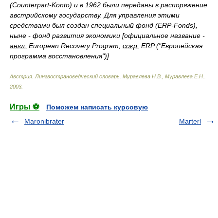
(Counterpart-Konto) и в 1962 были переданы в распоряжение
австрийскому государству. Для управления этими
средствами был создан специальный фонд (ERP-Fonds),
ныне - фонд развития экономики [официальное название -
англ.
European Recovery Program,
сокр.
ERP ("Европейская
программа восстановления")]
Австрия. Лингвострановедческий словарь
.
Муравлева Н.В., Муравлева Е.Н.
.
2003
.
Игры ⚽
Поможем написать курсовую
Maronibrater
Marterl